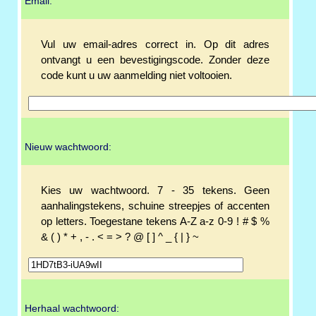
Email:
Vul uw email-adres correct in. Op dit adres
ontvangt u een bevestigingscode. Zonder deze
code kunt u uw aanmelding niet voltooien.
Nieuw wachtwoord:
Kies uw wachtwoord. 7 - 35 tekens. Geen
aanhalingstekens, schuine streepjes of accenten
op letters. Toegestane tekens A-Z a-z 0-9 ! # $ %
& ( ) * + , - . < = > ? @ [ ] ^ _ { | } ~
Herhaal wachtwoord: