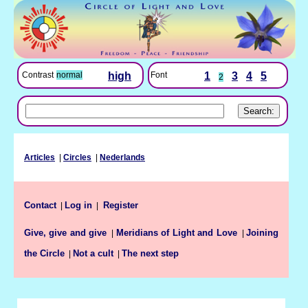
Font
1
3
4
5
Contrast
normal
high
2
Articles
|
Circles
|
Nederlands
Contact
Log in
|
|
Register
Give, give and give
Meridians of Light and Love
Joining
|
|
the Circle
Not a cult
The next step
|
|